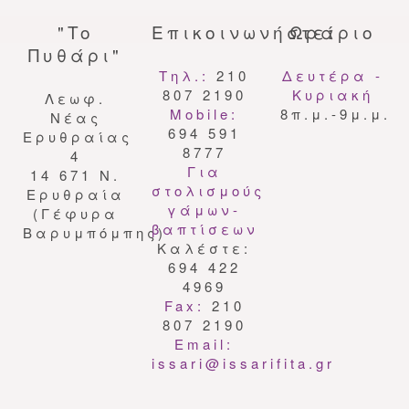
"To
Επικοινωνήστε:
Ωράριο
Πυθάρι"
Τηλ.:
210
Δευτέρα -
807 2190
Κυριακή
Λεωφ.
Mobile:
8π.μ.-9μ.μ.
Nέας
694 591
Eρυθραίας
8777
4
Για
14 671 N.
στολισμούς
Eρυθραία
γάμων-
(Γέφυρα
βαπτίσεων
Βαρυμπόμπης)
Καλέστε:
694 422
4969
Fax:
210
807 2190
Email:
issari@issarifita.gr